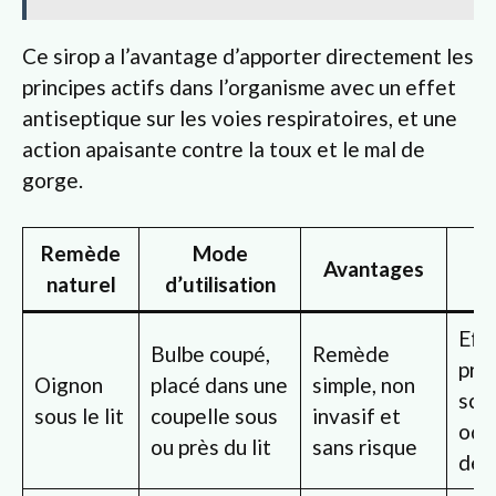
Ce sirop a l’avantage d’apporter directement les
principes actifs dans l’organisme avec un effet
antiseptique sur les voies respiratoires, et une
action apaisante contre la toux et le mal de
gorge.
Remède
Mode
Avantages
naturel
d’utilisation
Effi
Bulbe coupé,
Remède
pro
Oignon
placé dans une
simple, non
sci
sous le lit
coupelle sous
invasif et
ode
ou près du lit
sans risque
dés