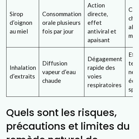
Action
Con
Sirop
Consommation
directe,
chez
d’oignon
orale plusieurs
effet
alle
au miel
fois par jour
antiviral et
mie
apaisant
Eff
Dégagement
Diffusion
tem
Inhalation
rapide des
vapeur d’eau
néc
d’extraits
voies
chaude
équ
respiratoires
spé
Quels sont les risques,
précautions et limites du