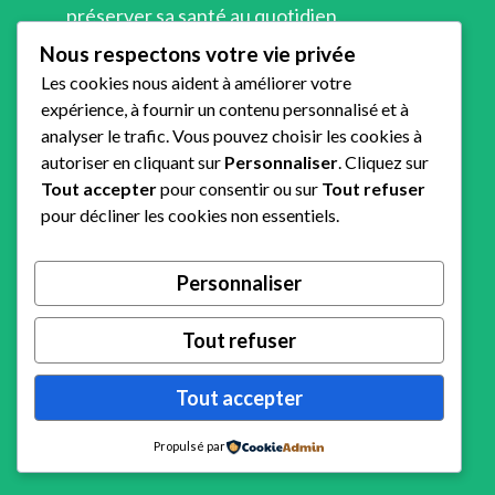
préserver sa santé au quotidien.
Nous respectons votre vie privée
Nous contacter
Les cookies nous aident à améliorer votre
Contact
expérience, à fournir un contenu personnalisé et à
analyser le trafic. Vous pouvez choisir les cookies à
PRSE
autoriser en cliquant sur
Personnaliser
. Cliquez sur
Tout accepter
pour consentir ou sur
Tout refuser
12 rue du Général
pour décliner les cookies non essentiels.
Paris, 75006
rapido.sponso@gmail.com
Personnaliser
Partenaires
Tout refuser
Tout accepter
A venir
Propulsé par