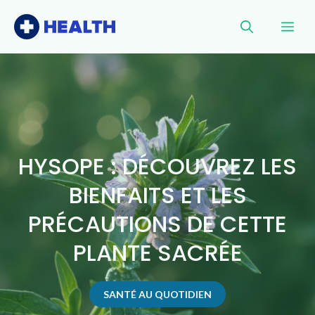
Aller
Me
au
contenu
HYSOPE : DÉCOUVREZ LES
BIENFAITS ET LES
PRÉCAUTIONS DE CETTE
PLANTE SACRÉE
SANTÉ AU QUOTIDIEN