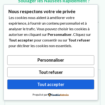
Soulager les Nausées Rapidement ?
Nous respectons votre vie privée
Catégories
Santé au quotidien
Les cookies nous aident à améliorer votre
Jardinage avec la Lune : Suivre le Calendrier
expérience, à fournir un contenu personnalisé et à
analyser le trafic. Vous pouvez choisir les cookies à
Lunaire Rustica pour Semer
autoriser en cliquant sur
Personnaliser
. Cliquez sur
Capucine : Une Fleur Comestible Facile à
Tout accepter
pour consentir ou sur
Tout refuser
pour décliner les cookies non essentiels.
Cultiver et Utile au Potager
Laisser un commentaire
Personnaliser
Tout refuser
Commentaire
Tout accepter
Propulsé par