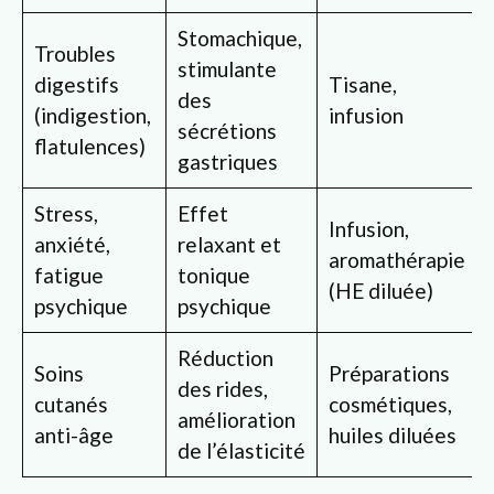
Stomachique,
Troubles
stimulante
digestifs
Tisane,
des
(indigestion,
infusion
sécrétions
flatulences)
gastriques
Stress,
Effet
Infusion,
anxiété,
relaxant et
aromathérapie
fatigue
tonique
(HE diluée)
psychique
psychique
Réduction
Soins
Préparations
des rides,
cutanés
cosmétiques,
amélioration
anti-âge
huiles diluées
de l’élasticité